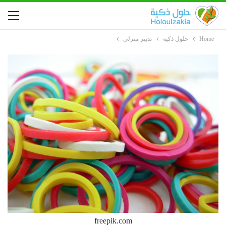
Home
حلول ذكية
تدبير منزلي
freepik.com