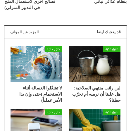
بنظام غذائي نباتي
نصائح أخرى لاستعمال الملح
في التدبير المنزلي)
قد يعجبك ايضا
المزيد عن المؤلف
حلول ذكية
حلول ذكية
لبن رائب منتهي الصلاحية:
لا تشغّلوا الغسالة أثناء
هل علينا أن نرميه أم نجرّب
الاستحمام (حتى وإن بدا
حظنا؟
الأمر عملياً)
حلول ذكية
حلول ذكية