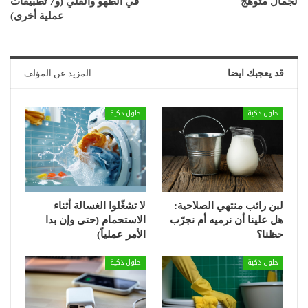
لجمال متوهج
في الطهو والقلي (و7 تطبيقات
عملية أخرى)
قد يعجبك ايضا
المزيد عن المؤلف
حلول ذكية
حلول ذكية
لبن رائب منتهي الصلاحية:
لا تشغّلوا الغسالة أثناء
هل علينا أن نرميه أم نجرّب
الاستحمام (حتى وإن بدا
حظنا؟
الأمر عملياً)
حلول ذكية
حلول ذكية