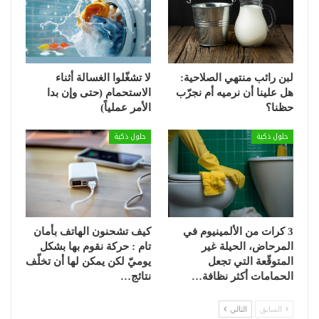
لبن رائب منتهي الصلاحية:
لا تشغّلوا الغسالة أثناء
هل علينا أن نرميه أم نجرّب
الاستحمام (حتى وإن بدا
حظنا؟
الأمر عملياً)
حلول ذكية
حلول ذكية
3 كرات من الألمينيوم في
كيف تشحنون الهاتف بأمان
المرحاض، الحيلة غير
تام : حركة نقوم بها بشكل
المتوقّعة التي تجعل
يوميّ لكن يمكن لها أن تخلّف
الحمامات أكثر نظافة…
نتائج…
السابق
التالي