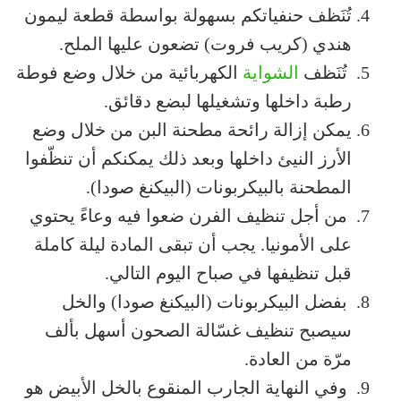
تُنَظف حنفياتكم بسهولة بواسطة قطعة ليمون
هندي (كريب فروت) تضعون عليها الملح.
تُنَظف
الشواية
الكهربائية من خلال وضع فوطة
رطبة داخلها وتشغيلها لبضع دقائق.
يمكن إزالة رائحة مطحنة البن من خلال وضع
الأرز النيئ داخلها وبعد ذلك يمكنكم أن تنظّفوا
المطحنة بالبيكربونات (البيكنغ صودا).
من أجل تنظيف الفرن ضعوا فيه وعاءً يحتوي
على الأمونيا. يجب أن تبقى المادة ليلة كاملة
قبل تنظيفها في صباح اليوم التالي.
بفضل البيكربونات (البيكنغ صودا) والخل
سيصبح تنظيف غسّالة الصحون أسهل بألف
مرّة من العادة.
وفي النهاية الجارب المنقوع بالخل الأبيض هو