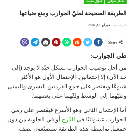
تدبير منزلي
حلول ذكية
الطريقة الصحيحة لطيّ الجوارب ومنع ضياعها
اخر تحديث
فبراير 16, 2026
Share
طي الجوارب:
من أجل توضيب الجوارب بشكل جيّد لا يوجد (إلى
حد الآن) إلا إحتمالين. الإحتمال الأول هو الأكثر
شيوعًا ويقتصر على جمع الفردتين اليسرى واليمنى
وطيّهما إلى الوسط ولفّهما على بعضهما.
أما الإحتمال الثاني وهو الأسرع فيقتصر على رمي
الجوارب عشوائيًا في
الدُرج
أو في الحاوية من دون
جمعها. بواسطة هذه الطريقة ستضيّعون نصف