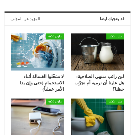
قد يعجبك ايضا
المزيد عن المؤلف
حلول ذكية
حلول ذكية
لبن رائب منتهي الصلاحية:
لا تشغّلوا الغسالة أثناء
هل علينا أن نرميه أم نجرّب
الاستحمام (حتى وإن بدا
حظنا؟
الأمر عملياً)
حلول ذكية
حلول ذكية