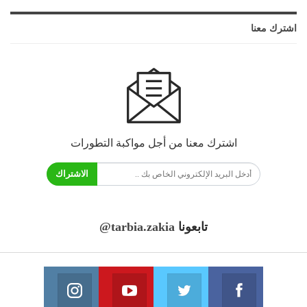
اشترك معنا
اشترك معنا من أجل مواكبة التطورات
الاشتراك
تابعونا
@tarbia.zakia
فايسبوك
تويتر
يوتيوب
انستغرام
انضم الينا
انضم الينا
انضم الينا
انضم الينا