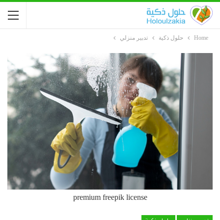
Home
حلول ذكية
تدبير منزلي
premium freepik license