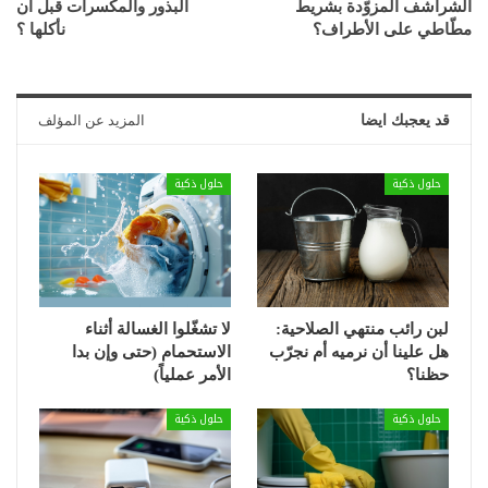
الشراشف المزوّدة بشريط
البذور والمكسرات قبل أن
مطّاطي على الأطراف؟
نأكلها ؟
قد يعجبك ايضا
المزيد عن المؤلف
حلول ذكية
حلول ذكية
لبن رائب منتهي الصلاحية:
لا تشغّلوا الغسالة أثناء
هل علينا أن نرميه أم نجرّب
الاستحمام (حتى وإن بدا
حظنا؟
الأمر عملياً)
حلول ذكية
حلول ذكية