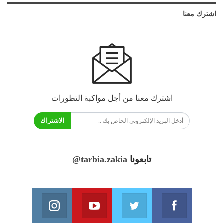
اشترك معنا
اشترك معنا من أجل مواكبة التطورات
الاشتراك
تابعونا
@tarbia.zakia
فايسبوك
تويتر
يوتيوب
انستغرام
انضم الينا
انضم الينا
انضم الينا
انضم الينا