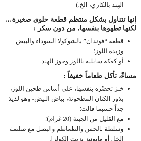
الهند بالكاري، الخ.)
إنها تتناول بشكل منتظم قطعة حلوى صغيرة…
لكنها تطهوها بنفسها، من دون سكر :
قطعة “فوندان” بالشوكولا السوداء والبيض
وزبدة اللوز؛
أو كعكة سابليه باللوز وجوز الهند.
مساءً، تأكل طعاماً خفيفاً :
خبز تحضّره بنفسها، على أساس طحين اللوز،
بذور الكتان المطحونة، بياض البيض- وهو لذيذ
جداً حسبما قالت؛
مع القليل من الجبنة (20 غرام)؛
وسلطة بالخس والطماطم والبصل مع صلصة
الخل أو مايونيز بزيت الكولزا.