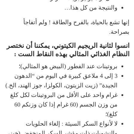
والنتيجة من كل هذا…
إنها تشع بالحياة، بالفرح والطاقة ! ولم أتفاجأ
بصراحة.
انسوا لثانية الريجيم الكيتوني، يمكننا أن نختصر
النظام الغذائي المثالي بهذه النقاط الست :
بروتينات عند الفطور (البيض هو المثالي)؛
3 إلى 4 ملاعق كبيرة في اليوم من “الدهون
الجيدة” (زيت الزيتون، الكولزا، جوز الهند، الخ.)
غرام واحد على الأقل من البروتينات لكل كلغ
من وزن الجسم (60 غرام إذا كان وزنكم 60
كلغ)؛
لا لأنواع السكر السيئة : إلغاء الحلويات
والنشويات ذات مؤشر السكر المنخفض (خبز،