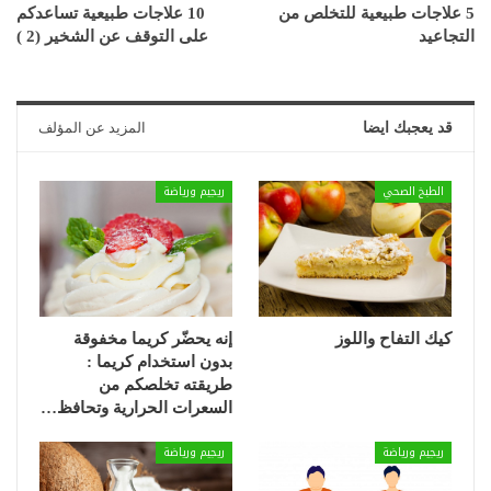
5 علاجات طبيعية للتخلص من
10 علاجات طبيعية تساعدكم
التجاعيد
على التوقف عن الشخير (2 )
قد يعجبك ايضا
المزيد عن المؤلف
الطبخ الصحي
ريجيم ورياضة
كيك التفاح واللوز
إنه يحضّر كريما مخفوقة
بدون استخدام كريما :
طريقته تخلصكم من
السعرات الحرارية وتحافظ…
ريجيم ورياضة
ريجيم ورياضة