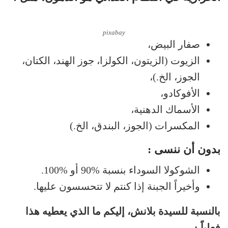
pixabay
صفار البيض،
الزيوت (الزيتون، الكولزا، جوز الهند، الكتان،
الجوز، الخ.)،
الأفوكادو،
الأسماك الدهنية،
المكسرات (الجوز، البندق، الخ.)
بدون أن ننسى :
الشوكولا السوداء بنسبة %90 أو %100.
وأخيراً الجبنة إذا كنتم لا تتحسسون عليها.
بالنسبة للسيدة بلانش، إليكم ما الذي يعطيه هذا
فعلياً :