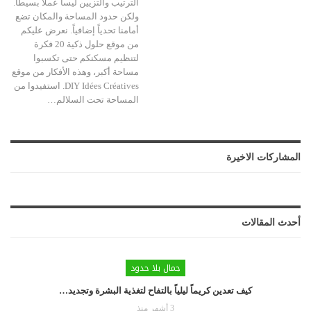
الترتيب والتزيين ليسا عملاً بسيطاً.
ولكن حدود المساحة والمكان تضع
أمامنا تحدياً إضافياً. نعرض عليكم
من موقع حلول ذكية 20 فكرة
لتنظيم مسكنكم حتى تكسبوا
مساحة أكبر، وهذه الأفكار من موقع
DIY Idées Créatives. استفيدوا من
المساحة تحت السلالم…
المشاركات الاخيرة
أحدث المقالات
جمال بلا حدود
كيف تعدين كريماً ليلياً بالتفاح لتغذية البشرة وتجديد…
3 أشهر منذ