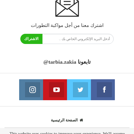
اشترك معنا من أجل مواكبة التطورات
الاشتراك
تابعونا
@tarbia.zakia
فايسبوك
تويتر
يوتيوب
انستغرام
انضم الينا
انضم الينا
انضم الينا
انضم الينا
الصفحة الرئيسية
This website uses cookies to improve your experience. We'll assume