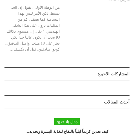
من الوهلة الأولى، نقول إن الحل
بسيط. لكن الأمر ليس بهذا
البساطة كما نعتقد : كم من
المثلثات ترون على هذا الشكل
الهندسي ؟ يقال إن مستوى ذكائك
IQ يجب أن يكون عالياً جداً لكي
تعثر على 18 مثلث. واصل التدقيق...
كونوا صادقين، قبل أن نكشف…
المشاركات الاخيرة
أحدث المقالات
جمال بلا حدود
كيف تعدين كريماً ليلياً بالتفاح لتغذية البشرة وتجديد…