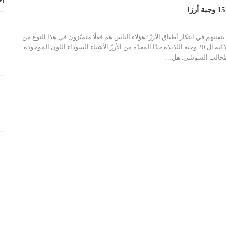
أح
بتفننهم في ابتكار أطباق الأرزّ! هؤلاء الناس هم فعلًا متميّزون في هذا النوع من
الفن! إليكم من حلول ذكية ال 20 وجبة اللذيذة جدًا المعدّة من الأرزّ الأشياء السوداء اللون الموجودة
حالب السوشي. هل…