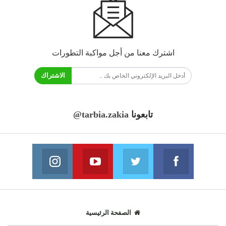
اشترك معنا من أجل مواكبة التطورات
الاشتراك
تابعونا
@tarbia.zakia
فايسبوك
تويتر
يوتيوب
انستغرام
انضم الينا
انضم الينا
انضم الينا
انضم الينا
الصفحة الرئيسية