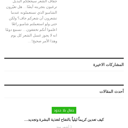
جفاف الشعر
سيجعلكم البديل
ترغبون بتجربته أيضًا…
هل تغيّرون
الشامبو الذي تستعملونه عندما
تشعرون أن شعركم جاف؟ ولكن
حتى ولو استعملتم شامبو رائعًا
اعلموا أنكم تخفقون…
نسمع دومًا
انه لا يجوز غسل الشعر كل يوم
وهذا الأمر صحيح!
…
المشاركات الاخيرة
أحدث المقالات
جمال بلا حدود
كيف تعدين كريماً ليلياً بالتفاح لتغذية البشرة وتجديد…
3 أشهر منذ