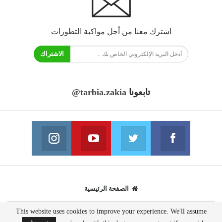
اشترك معنا من أجل مواكبة التطورات
الاشتراك
تابعونا
@tarbia.zakia
فايسبوك
تويتر
يوتيوب
انستغرام
انضم الينا
انضم الينا
انضم الينا
انضم الينا
الصفحة الرئيسية
This website uses cookies to improve your experience. We'll assume
© 2020 - جميع الحقوق محفوظة.