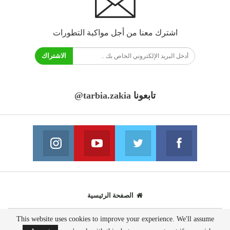
اشترك معنا من أجل مواكبة التطورات
الاشتراك
تابعونا
@tarbia.zakia
فايسبوك
تويتر
يوتيوب
انستغرام
انضم الينا
انضم الينا
انضم الينا
انضم الينا
الصفحة الرئيسية
This website uses cookies to improve your experience. We'll assume
© 2020 - جميع الحقوق محفوظة.