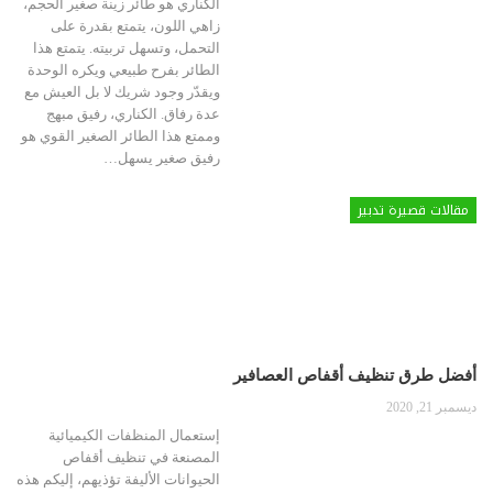
الكناري هو طائر زينة صغير الحجم،
زاهي اللون، يتمتع بقدرة على
التحمل، وتسهل تربيته. يتمتع هذا
الطائر بفرح طبيعي ويكره الوحدة
ويقدّر وجود شريك لا بل العيش مع
عدة رفاق.
الكناري، رفيق مبهج
وممتع
هذا الطائر الصغير القوي هو
رفيق صغير يسهل
…
مقالات قصيرة تدبير
أفضل طرق تنظيف أقفاص العصافير
ديسمبر 21, 2020
إستعمال المنظفات الكيميائية
المصنعة في تنظيف أقفاص
الحيوانات الأليفة تؤذيهم، إليكم هذه