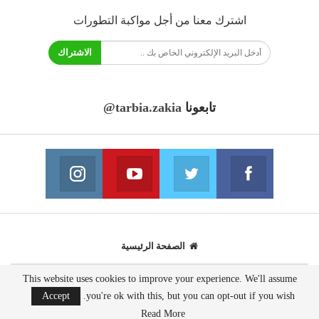
اشترك معنا من أجل مواكبة التطورات
الاشتراك
تابعونا
@tarbia.zakia
فايسبوك
تويتر
يوتيوب
انستغرام
انضم الينا
انضم الينا
انضم الينا
انضم الينا
الصفحة الرئيسية
This website uses cookies to improve your experience. We'll assume
© 2020 - جميع الحقوق محفوظة.
Accept
you're ok with this, but you can opt-out if you wish.
تصميم مواقع انترنت:
AppsOnTime
Read More