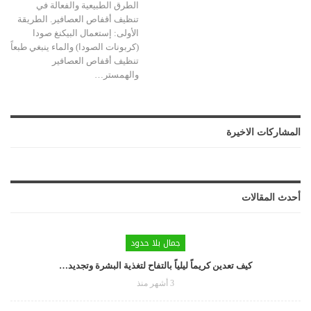
الطرق الطبيعية والفعالة في
تنظيف أقفاص العصافير. الطريقة
الأولى: إستعمال البيكنغ صودا
(كربونات الصودا) والماء ينبغي طبعاً
تنظيف أقفاص العصافير
والهمستر…
المشاركات الاخيرة
أحدث المقالات
جمال بلا حدود
كيف تعدين كريماً ليلياً بالتفاح لتغذية البشرة وتجديد…
3 أشهر منذ