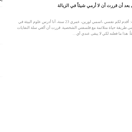
أح
د أن قررت أن لا أرمي شيئاً في الزبالة
منافع عدم رمي الزبالة: أقدم لكم نفسي ،اسمي لورين، عمري 23 سنة، أنا أدرس علوم البيئة في
نى طريقة حياة متلائمة مع فلسفتي الشخصية. قررت أن ألغي سلة النفايات
ً. هذا ما فعلته لكي لا يبقى عندي أي…