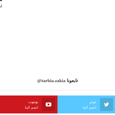
اش
تابعونا
@tarbia.zakia
تويتر
يوتيوب
انضم الينا
انضم الينا