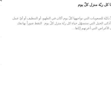
أح
ً ذكيّة للصعوبات التي نواجهها كلّ يوم أكان في الطهو، أو التنظيف أو أيّ عمل
ذكى الحيل التي ستسهّل حياة كل ربّة منزل كلّ يوم. التقط صوراً بهاتفك
الأغراض التي أعرتهم إيّاها…