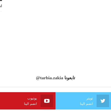
اش
تابعونا
@tarbia.zakia
تويتر
يوتيوب
انضم الينا
انضم الينا