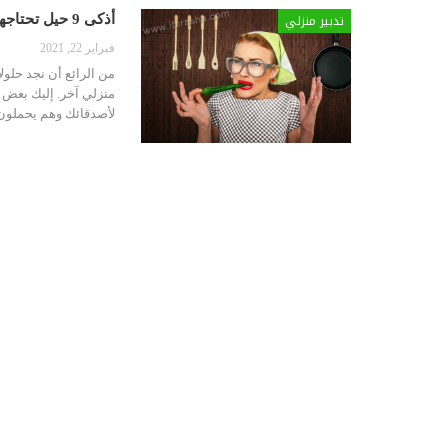
تدبير منزلي
أذكى 9 حيل تحتاجها كل ربّة منزل كلّ يوم
فبراير 22, 2021
من الرائع أن نجد حلولا
منزلي آخر. إليك بعض أ
لأصدقائك وهم يحملون 