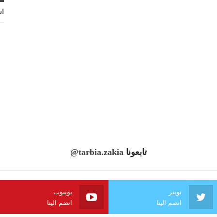
اش
تابعونا
@tarbia.zakia
تويتر
يوتيوب
انضم الينا
انضم الينا