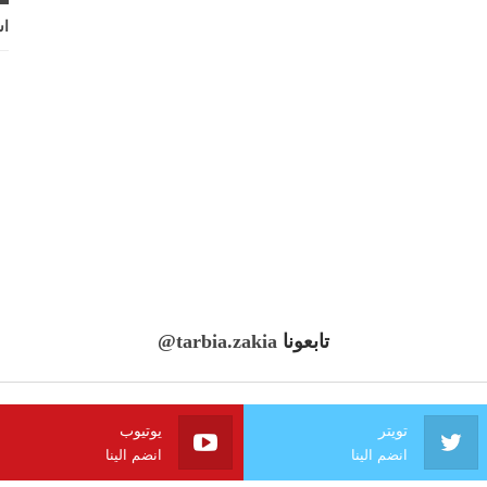
اش
تابعونا
@tarbia.zakia
تويتر
يوتيوب
انضم الينا
انضم الينا