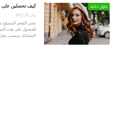
حلول ذكية
كيف تحصلين على ش
يناير 20, 2022
يعتبر الشعر المتموّج 
للحصول على هذه التسري
المشابك. وبسبب تعرّضه