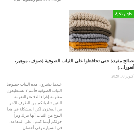
حلول ذكية
نصائح مفيدة حتى تحافظوا على الثياب الصوفية (صوف، موهير،
أنغورا…)
أكتوبر 30, 2020
عندما تشترون هذه الثياب خصوصا
الثياب الصوفية فأنتم لا تستطيعون
مقاومة إغراء الدفء والنعومة
اللتين تناديانكم من الطرف الآخر
من المخزن. لكن المشكلة في هذا
النوع من الثياب أنها تترك وبراً
حولكم أينما كنتم : على المقاعد،
في السيارة وفي أحضان…