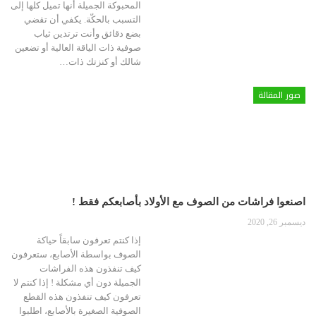
المحبوكة الجميلة أنها تميل كلها إلى
التسبب بالحكّة. يكفي أن تقضي
بضع دقائق وأنت ترتدين ثياب
صوفية ذات الياقة العالية أو تضعين
شالك أو كنزتك ذات
…
صور المقالة
اصنعوا فراشات من الصوف مع الأولاد بأصابعكم فقط !
ديسمبر 26, 2020
إذا كنتم تعرفون سابقاً حياكة
الصوف بواسطة الأصابع، ستعرفون
كيف تنفذون هذه الفراشات
الجميلة دون أي مشكلة ! إذا كنتم لا
تعرفون كيف تنفذون هذه القطع
الصوفية الصغيرة بالأصابع، اطلبوا