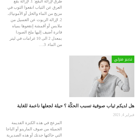
طرق لإزالة البقع: 1. لإزالة بقع
العرق عن الثياب انقعوا الثوب في
مزيج من الماء والخل أو الأمونياك.
2. لإزالة الزيوت عن الغسيل من
ملابس أو أقمشة إنقعوها بمياه
فاترة أضيف إليها ملح الصودا
بمعدل 2 الى 10 غرامات في ليتر
من الماء. 3.…
تدبير منزلي
هل لديكم ثياب صوفية تسبب الحكّة ؟ حيلة لجعلها ناعمة للغاية
فبراير 4, 2021
المزعج في هذه الكنزة القديمة
الجميلة من صوف المارينو أو الباجا
التي حاكتها جدتك أو هذه الصديرية