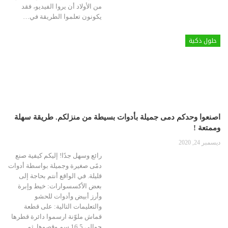
من الأولاد أن يروا الفيديو، فقد
يكونون تعلموا الطريقة في…
حلول ذكية
اصنعوا وحدكم دمى جميلة بأدوات بسيطة من منزلكم. طريقة سهلة
وممتعة !
ديسمبر 24, 2020
رائع وسهل جدًا! إليكم كيفية صنع
دمًى صغيرة وجميلة بواسطة أدوات
قليلة. في الواقع أنتم بحاجة إلى
بعض الأكسسوارات: خيط وإبرة
وأرز أبيض وأدوات للحشو
والتعليمات التالية: على قطعة
قماش ملوّنة ارسموا دائرة قطرها
حوالى 16.5 سم وقصوها. ثم…