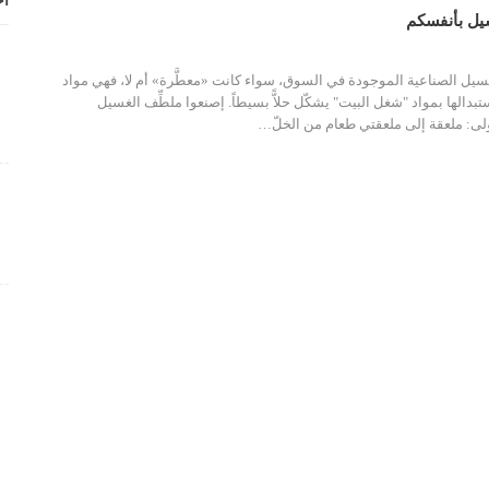
أح
سيل بأنفسكم
لغسيل الصناعية الموجودة في السوق، سواء كانت «معطَّرة» أم لا، فهي مواد
بدالها بمواد "شغل البيت" يشكّل حلاًّ بسيطاً. إصنعوا ملطِّف الغسيل
ولى: ملعقة إلى ملعقتي طعام من الخلّ…