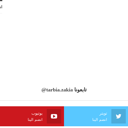
اش
تابعونا
@tarbia.zakia
تويتر
يوتيوب
انضم الينا
انضم الينا