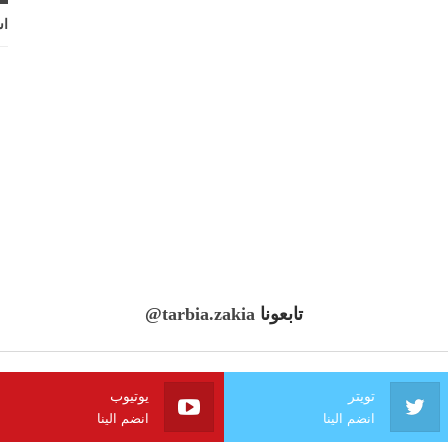
اش
تابعونا
@tarbia.zakia
تويتر
يوتيوب
انضم الينا
انضم الينا