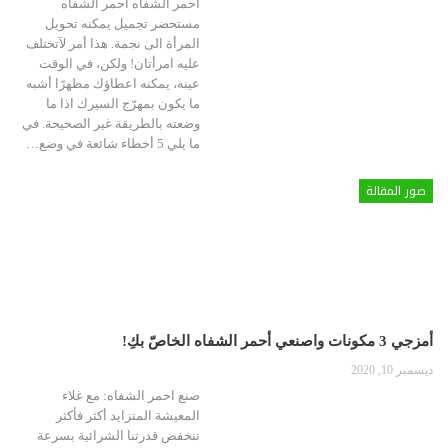
احمر الشفاه
أحمر الشفاه
مستحضر تجميل يمكنه تحويل
المرأة الى نجمة. هذا أمر لآتختلف
عليه امرأتان! ولكن، في الوقت
عينه، يمكنه اعطاؤك مظهرًا أشبه
ما يكون بمهرّج
السيرك اذا ما
وضعته بالطريقة غير الصحيحة. في
ما يلي 5 أخطاء شائعة في وضع
…
صور المقالة
أمزجي 3 مكونات واصنعي أحمر الشفاه الخاصّ بكِ!
ديسمبر 10, 2020
صنع احمر الشفاه: مع غلاء
المعيشة المتزايد أكثر فأكثر
تنخفض قدرتنا الشرائية بسرعة