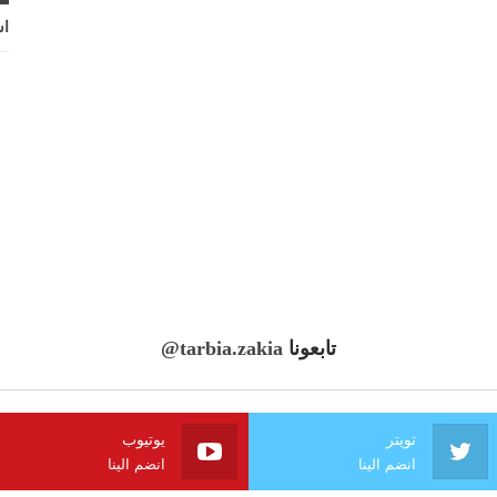
اش
تابعونا
@tarbia.zakia
تويتر
يوتيوب
انضم الينا
انضم الينا