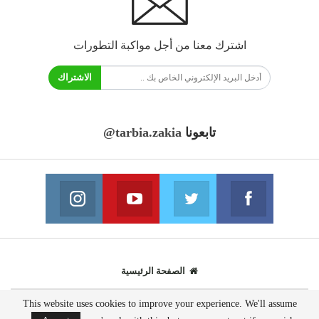
اشترك معنا من أجل مواكبة التطورات
الاشتراك
تابعونا
@tarbia.zakia
فايسبوك
تويتر
يوتيوب
انستغرام
انضم الينا
انضم الينا
انضم الينا
انضم الينا
الصفحة الرئيسية
This website uses cookies to improve your experience. We'll assume
© 2020 - جميع الحقوق محفوظة.