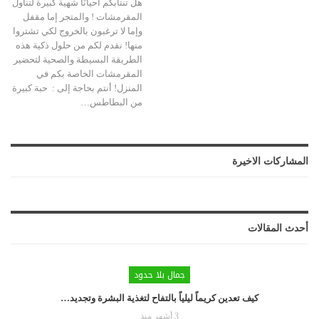
هل تنتابكم أحيانًا شهية كبيرة لتناول
المقرمشات ! والمتجر إما مقفل
وإما لا ترغبون بالخروج لكي تشتروا
منها! نقدم لكم من حلول ذكية هذه
الطريقة البسيطة والصحية لتحضير
المقرمشات الخاصة بكم في
المنزل! أنتم بحاجة إلى : حبة كبيرة
من البطاطس…
المشاركات الاخيرة
أحدث المقالات
جمال بلا حدود
كيف تعدين كريماً ليلياً بالتفاح لتغذية البشرة وتجديد…
3 أشهر منذ