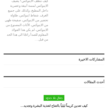
كيف ننظف الاينوكس؟ يضيف
الاينوكس لمسة أنيقة وعصرية
داخل المطبخ، وكذلك على جميع
الغرف. شفاط اينوكس، طاولة
تحضير من الاينوكس، صفيحة طهي
من الاينوكس، الأثاث المصنوع من
الاينوكس، لم يكن هذا الفولاذ
المقاوم للصدأ رائجًا الى هذا الحد
من قبل.
…
المشاركات الاخيرة
أحدث المقالات
جمال بلا حدود
كيف تعدين كريماً ليلياً بالتفاح لتغذية البشرة وتجديد…