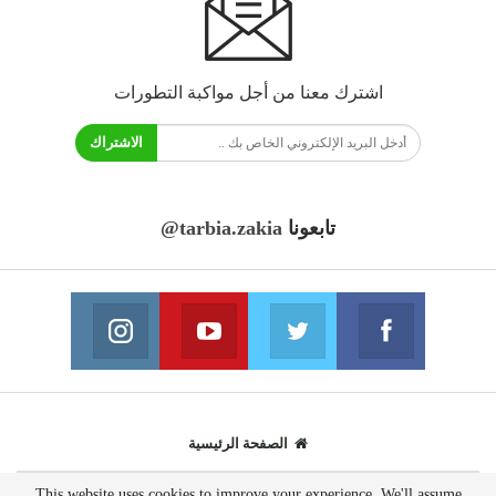
اشترك معنا من أجل مواكبة التطورات
الاشتراك
تابعونا
@tarbia.zakia
فايسبوك
تويتر
يوتيوب
انستغرام
انضم الينا
انضم الينا
انضم الينا
انضم الينا
الصفحة الرئيسية
This website uses cookies to improve your experience. We'll assume