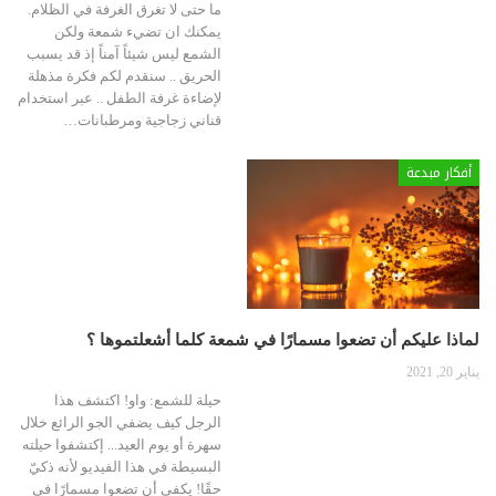
ما حتى لا تغرق الغرفة في الظلام.
يمكنك ان تضيء شمعة ولكن
الشمع ليس شيئاً آمناً إذ قد يسبب
الحريق .. سنقدم لكم فكرة مذهلة
لإضاءة غرفة الطفل .. عبر استخدام
قناني زجاجية ومرطبانات…
أفكار مبدعة
لماذا عليكم أن تضعوا مسمارًا في شمعة كلما أشعلتموها ؟
يناير 20, 2021
حيلة للشمع: واو! اكتشف هذا
الرجل كيف يضفي الجو الرائع خلال
سهرة أو يوم العيد... إكتشفوا حيلته
البسيطة في هذا الفيديو لأنه ذكيّ
حقًا! يكفي أن تضعوا مسمارًا في