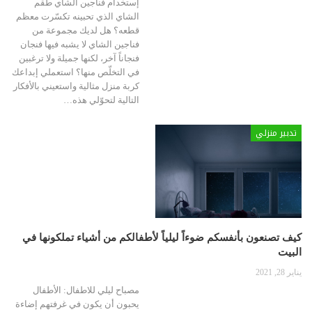
إستخدام فناجين الشاي طقم
الشاي الذي تحبينه تكسّرت معظم
قطعه؟ هل لديك مجموعة من
فناجين الشاي لا يشبه فيها فنجان
فنجاناً آخر، لكنها جميلة ولا ترغبين
في التخلّص منها؟ استعملي إبداعك
كربة منزل مثالية واستعيني بالأفكار
التالية لتحوّلي هذه…
تدبير منزلي
كيف تصنعون بأنفسكم ضوءاً ليلياً لأطفالكم من أشياء تملكونها في
البيت
يناير 28, 2021
مصباح ليلي للاطفال: الأطفال
يحبون أن يكون في غرفتهم إضاءة