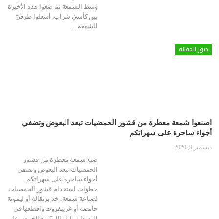
وسط الشمعة ثم ضعوا هذه الأخيرة
بين كأسيّ شراب. أشعلوا طرفَيّ
الشمعة…
صور المقالة
اصنعوا شمعة معطرة من قشور الحمضيات تبعد البعوض وتضفي
أجواء ساحرة على سهراتكم
ديسمبر 9, 2020
صنع شمعة معطرة من قشور
الحمضيات تبعد البعوض وتضفي
أجواء ساحرة على سهراتكم
خطوات استخدام قشور الحمضيات
لصناعة شمعة: خذ برتقالة أو ليمونة
حامضة أو غريبفروت واقطعها في
الوسط -تناول اللبّ مع الحرص على