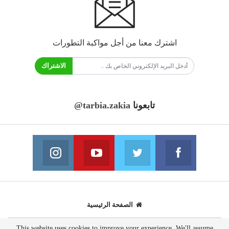
اشترك معنا من أجل مواكبة التطورات
الاشتراك
تابعونا
@tarbia.zakia
فايسبوك
تويتر
يوتيوب
انستغرام
انضم الينا
انضم الينا
انضم الينا
انضم الينا
الصفحة الرئيسية
This website uses cookies to improve your experience. We'll assume