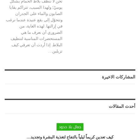
نحن لا ننظّف بلاط الحمام بشكل
يوميّ؛ ولهذا السبب، تتراكم بقايا
الصابون والماء على الجدران
وتتحوّل إلى بقع عنيدة عندما نرغب
في إزالتها. لهذه الغاية، من
الضروري أن نعرف ما هي
المستحضرات المناسبة لتنظيف
البلاط. إذا أردت أن تعرفي كيف
تزيلين
…
المشاركات الاخيرة
أحدث المقالات
جمال بلا حدود
كيف تعدين كريماً ليلياً بالتفاح لتغذية البشرة وتجديد…