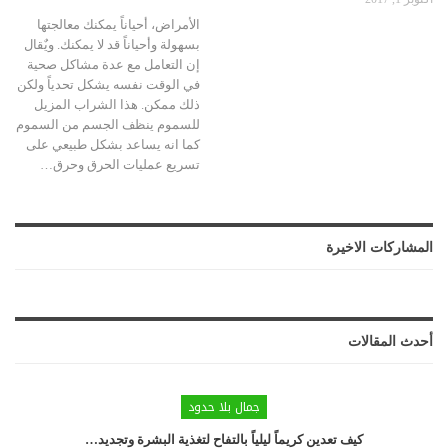
الأمراض، أحياناً يمكنك معالجتها
بسهولة وأحياناً قد لا يمكنك. ويٌقال
إن التعامل مع عدة مشاكل صحية
في الوقت نفسه يشكل تحدياً ولكن
ذلك ممكن. هذا الشراب المزيل
للسموم ينظف الجسم من السموم
كما انه يساعد بشكل طبيعي على
تسريع عمليات الحرق وحرق…
المشاركات الاخيرة
أحدث المقالات
جمال بلا حدود
كيف تعدين كريماً ليلياً بالتفاح لتغذية البشرة وتجديد…