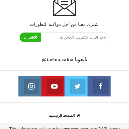
اشترك معنا من أجل مواكبة التطورات
الاشتراك
تابعونا
@tarbia.zakia
فايسبوك
تويتر
يوتيوب
انستغرام
انضم الينا
انضم الينا
انضم الينا
انضم الينا
الصفحة الرئيسية
This website uses cookies to improve your experience. We'll assume