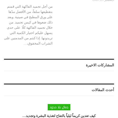
من أجل تجميد الفاكهة التي قمتم
بتقطيعها سلفاً، من الأفضل مدّها
على ورق المطبخ في صينية. وبعد
ذلك ضعوها في كيس تجميد. من
خلال تجميد الفاكهة كلًا على حدى
يسهل عليكم اختيار الكمية التي
تريدونها. إذا كنتم من المدمنين على
الشراب المخفوق،…
المشاركات الاخيرة
أحدث المقالات
جمال بلا حدود
كيف تعدين كريماً ليلياً بالتفاح لتغذية البشرة وتجديد…