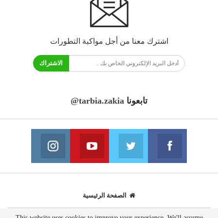
اشترك معنا من أجل مواكبة التطورات
الاشتراك
تابعونا
@tarbia.zakia
فايسبوك
تويتر
يوتيوب
انستغرام
انضم الينا
انضم الينا
انضم الينا
انضم الينا
الصفحة الرئيسية
This website uses cookies to improve your experience. We'll assume