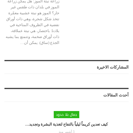
زراعة نبتة الموز:
هل يمكن زراعة
الموز في بلدان ذات طقس غير
حار؟
الموز هو نبتة عشبية معمّرة
تتخذ شكل شجرة، وهي ذات أوراق
نفضية في الظروف المناخية في
بلادنا. باختصار، هي نبتة عملاقة،
ذات أوراق ضخمة، وتتمتع بما يشبه
الجذع (ساق). يمكن أن
…
المشاركات الاخيرة
أحدث المقالات
جمال بلا حدود
كيف تعدين كريماً ليلياً بالتفاح لتغذية البشرة وتجديد…
3 أشهر منذ