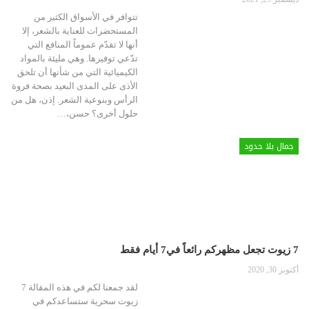
تتوافر في الأسواق الكثير من
المستحضرات للعناية بالشعر، إلا
أنها لا تقدّم عموماً المنافع التي
تدّعي توفيرها. وهي مليئة بالمواد
الكيميائية التي من شأنها أن تلحق
الأذى على المدى البعيد بصحة فروة
الرأس وبنوعية الشعر. إذن، هل من
حلول أخرى؟ حسن،
…
جمال بلا حدود
7 زيوت تجعل مظهركم رائعاً في7 أيام فقط
أكتوبر 30, 2020
لقد جمعنا لكم في هذه المقالة 7
زيوت سحرية ستساعدكم في