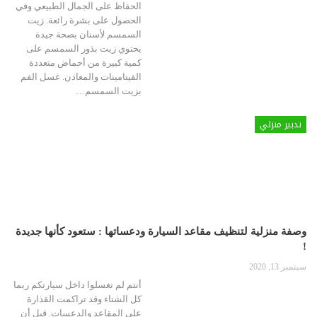
الحفاظ على الجمال الطبيعي وفي
الحصول على بشرة رائعة.
زيت
السمسم لأسنان بصحة جيدة
يحتوي زيت بذور السمسم على
كمية كبيرة من أحماض متعددة
الفيتامينات والمعادن. غسل الفم
بزيت السمسم
…
تدبير منزلي
وصفة منزلية لتنظيف مقاعد السيارة ودعساتها : ستعود كأنها جديدة
!
سبتمبر 13, 2020
أنتم لم تغسلوا داخل سيارتكم ربما
كل الشتاء وقد تراكمت القذارة
على المقاعد والدعسات.
قبل أن