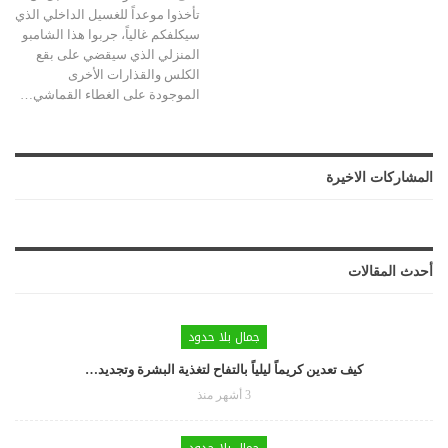
تأخذوا موعداً للغسيل الداخلي الذي
سيكلفكم غالياً، جربوا هذا الشامبو
المنزلي الذي سيقضي على بقع
الكلس والقذارات الأخرى
الموجودة على الغطاء القماشي
…
المشاركات الاخيرة
أحدث المقالات
جمال بلا حدود
كيف تعدين كريماً ليلياً بالتفاح لتغذية البشرة وتجديد…
3 أشهر منذ
جمال بلا حدود