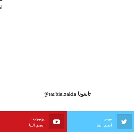
اش
تابعونا
@tarbia.zakia
تويتر
يوتيوب
انضم الينا
انضم الينا