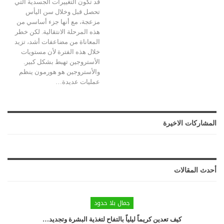
قد تكون التغييرات الجسدية التي
تحصل قبل وخلال سن اليأس
مزعجة، مع أنها جزء أساسي من
هذه المرحلة الانتقالية. لكن خطر
المعاناة من مضاعفات أشد، تزيد
خلال هذه الفترة لأن مستويات
الأستروجين تهبط بشكل كبير.
والأستروجين هو هورمون ينظم
عمليات عديدة…
المشاركات الاخيرة
أحدث المقالات
جمال بلا حدود
كيف تعدين كريماً ليلياً بالتفاح لتغذية البشرة وتجديد…