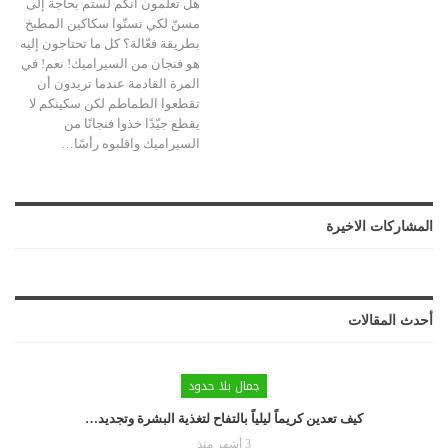
هل تعلمون أنكم لستم بحاجة إلى
مسنّ لكي تسنّوا سكاكين المطبخ
بطريقة فعّالة؟ كل ما تحتاجون إليه
هو فنجان من السيراميك! نعم! في
المرة القادمة عندما تريدون أن
تقطعوا الطماطم لكن سكينكم لا
يقطع جيّدًا خذوا فنجانًا من
السيراميك واقلبوه رأسًا…
المشاركات الاخيرة
أحدث المقالات
جمال بلا حدود
كيف تعدين كريماً ليلياً بالتفاح لتغذية البشرة وتجديد…
3 أشهر منذ