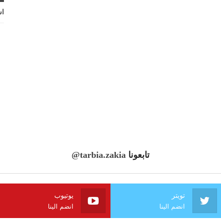
اش
تابعونا
@tarbia.zakia
تويتر
يوتيوب
انضم الينا
انضم الينا