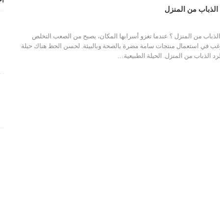
أح
لذباب من المنزل
لذباب من المنزل ؟ عندما تغزو أسرابها المكان، يصبح من الصعب التخلص
نرغب في استعمال منتجات سامة مضرة بالصحة وبالبيئة. لحسن الحظ هناك حيلة
رد الذباب من المنزل. الحيلة الطبيعية…