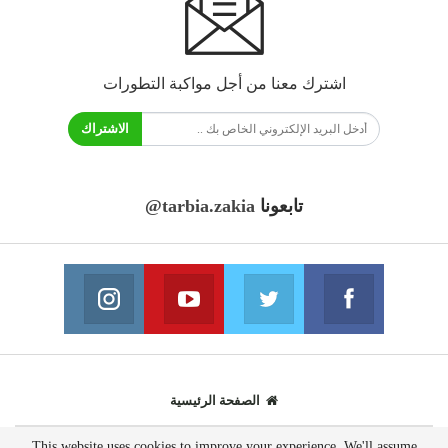
اشترك معنا من أجل مواكبة التطورات
الاشتراك
تابعونا
@tarbia.zakia
فايسبوك
تويتر
يوتيوب
انستغرام
انضم الينا
انضم الينا
انضم الينا
انضم الينا
الصفحة الرئيسية
This website uses cookies to improve your experience. We'll assume