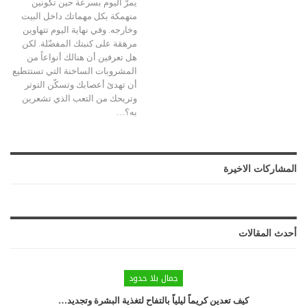
يمرّ اليوم بسرعة حين تكونين
منهمكة بكل مهماتك داخل البيت
وخارجه. وفي نهاية اليوم تتهاوين
مرهقة على كنبتك المفضّلة. لكن
هل تعرفين أن هنالك أنواعاً من
المشروبات الساخنة التي تستتطيع
أن تهدئ أعصابك وتسكّن التوتر
وتريحك من التعب الذي تشعرين
به؟…
المشاركات الاخيرة
أحدث المقالات
جمال بلا حدود
كيف تعدين كريماً ليلياً بالتفاح لتغذية البشرة وتجديد…