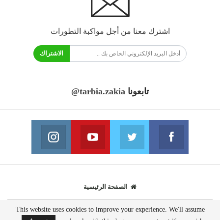
اشترك معنا من أجل مواكبة التطورات
الاشتراك
تابعونا
@tarbia.zakia
فايسبوك
تويتر
يوتيوب
انستغرام
انضم الينا
انضم الينا
انضم الينا
انضم الينا
الصفحة الرئيسية
This website uses cookies to improve your experience. We'll assume
© 2020 - جميع الحقوق محفوظة.