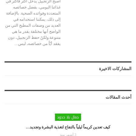
أصبح الزنجبيل يدخل أكثر فأكثر في
غذائنا اليومي، بفضل خصائصه
المتعددة وفوائده الصحية. بالإضافة
إلى ذلك، يمكننا استخدامه في
العديد من وصفات المطبخ التي من
الواضح أنها مختلفة بقدر ما هي
متنوعة.ولكنّ حفظ الزنجبيل، دون
يفقد أيّاً من خصائصه، ليس
…
المشاركات الاخيرة
أحدث المقالات
جمال بلا حدود
كيف تعدين كريماً ليلياً بالتفاح لتغذية البشرة وتجديد…
3 أشهر منذ