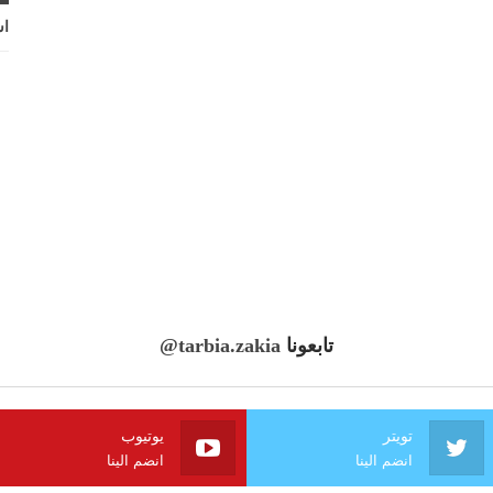
اش
تابعونا
@tarbia.zakia
تويتر
يوتيوب
انضم الينا
انضم الينا