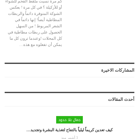
كم مرة نسيت ملقط الفحم للشواء
أو للأركيلة ؟ في كل مرة ! بعكس
الشوكة المتوفرة دائماً والربطات
المطاطية أيضاً! إنها دائماً في
الشعر المربوط !
من السهل
الحصول على ربطات مطاطية في
كل المحلات !وعندما ترون كل ما
يمكن أن تفعلوه مع هذه
…
المشاركات الاخيرة
أحدث المقالات
جمال بلا حدود
كيف تعدين كريماً ليلياً بالتفاح لتغذية البشرة وتجديد…
3 أشهر منذ