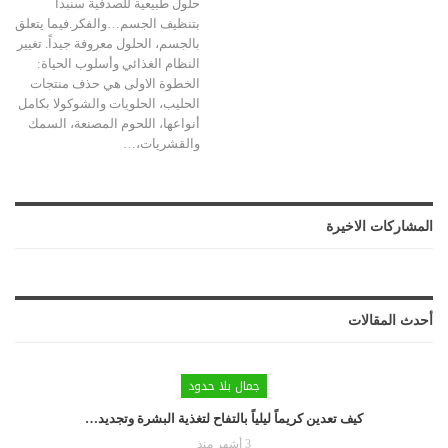
حلول طبيعية للصدفية
سنبدأ
بتنظيف الجسم…والفكر.فيما يتعلق
بالجسم، الحلول معروفة جيداً.
تغيير
النظام الغذائي وأسلوب الحياة:
الخطوة الاولى هي حذف منتجات
الحليب، الحلويات والشوكولا بكامل
أنواعها، اللحوم المصنعة، السمك
والقشريات،
…
المشاركات الاخيرة
أحدث المقالات
جمال بلا حدود
كيف تعدين كريماً ليلياً بالتفاح لتغذية البشرة وتجديد…
3 أشهر منذ