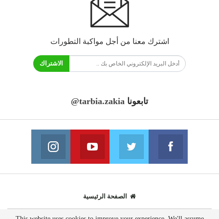
اشترك معنا من أجل مواكبة التطورات
الاشتراك
تابعونا
@tarbia.zakia
فايسبوك
تويتر
يوتيوب
انستغرام
انضم الينا
انضم الينا
انضم الينا
انضم الينا
الصفحة الرئيسية
This website uses cookies to improve your experience. We'll assume