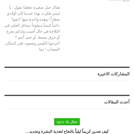
هناك حيل صغيرة تجعلنا نقول : يا
ليتني فكرت بهذا عندما كان أولادي
صغاراً ! وهذه واحدة منها !ابقوا
دائماً كيساً مملوءاً بسائل الجلي في
الثلاجة في حال أصيب ولدكم بجرح
أو حرق بسيط، أو حتى أنتم !!
أخرجوا الكيس وضعوه على المكان
المصاب !
بما
…
المشاركات الاخيرة
أحدث المقالات
جمال بلا حدود
كيف تعدين كريماً ليلياً بالتفاح لتغذية البشرة وتجديد…