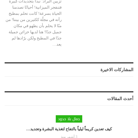
تزيين البراد: نبدأ بتجديدات كبيرة
فتنفجر الميزانية! أحيانًا تصدمنا
الحياة بسرعة! كانت تحلم بمطبخ
رأته في مجلّة ككثيرين من بيننا! من
منّا لا يحلم بأن يطهو في مكان
جميل جدًا! هنا لديها خزائن جميلة
جدًا في المطبخ ولكن برّادها لم
يعد…
المشاركات الاخيرة
أحدث المقالات
جمال بلا حدود
كيف تعدين كريماً ليلياً بالتفاح لتغذية البشرة وتجديد…
3 أشهر منذ