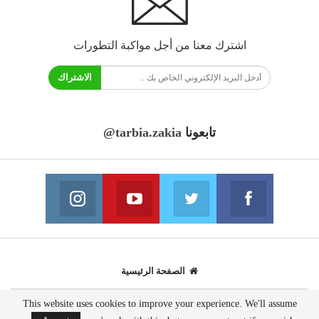
اشترك معنا من أجل مواكبة التطورات
الاشتراك
تابعونا
@tarbia.zakia
فايسبوك
تويتر
يوتيوب
انستغرام
انضم الينا
انضم الينا
انضم الينا
انضم الينا
الصفحة الرئيسية
This website uses cookies to improve your experience. We'll assume
© 2020 - جميع الحقوق محفوظة.