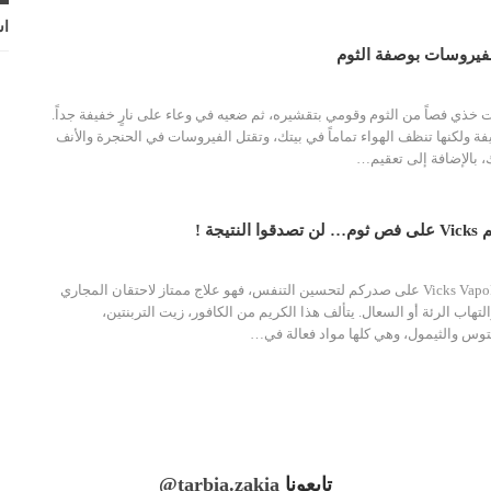
اش
فيروسات بوصفة الثوم
ت
خذي فصاً من الثوم وقومي بتقشيره، ثم ضعيه في وعاء على نارٍ خفيفة جداً.
يفة ولكنها تنظف الهواء تماماً في بيتك، وتقتل الفيروسات في الحنجرة والأنف
ك، بالإضافة إلى تعقيم
…
يجة !
أنتم تضعون عادةً Vicks VapoRub على صدركم لتحسين التنفس، فهو علاج ممتاز لاحتقان المجاري
لتهاب الرئة أو السعال. يتألف هذا الكريم من الكافور، زيت التربنتين،
تابعونا
@tarbia.zakia