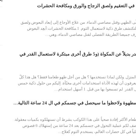
أح
في التعقيم ولصق الزجاج والورق ومكافحة الحشرات
طّى الطهي وقتل مصاصي الدماء. من علاج الأوجاع إلى إبعاد البعوض ولصق
الزجاج. أكمل القراءة لتكتشف طرق ذكية لاستعمال الثوم. 1.مكافحة الحشرات:أبعِد البعوض
رف جميعنا الطريقة الفضلى لقتل مصاصي الدماء، وهي…
كيف تستعملون القِدر بديلاً عن المكواة (و5 طرق أخرى مبتكرة لاستعمال القدر في
 المنزل. ولكن لماذا نستخدمها ؟ هل من أجل طهو طعامنا فقط؟ هل هذا كلّ
عرفون أن لهذه الأداة استخدامات أخرى مخبّأة. إليكم من حلول ذكية خمس
لم تسمعوا بها من قبل. 1 أسهل استخدام…
طعام الأكثر إفادة صحياً على هذا الكوكب بشرط أن تستهلكوه بكميات معقولة.
في المقال التالي، سنصف لكم عملية التحول في جسمكم بعد 24 ساعة من إستهلاك 6 فصوص
ياً في كل حضارات العالم، يستخدم الثوم كعلاج…