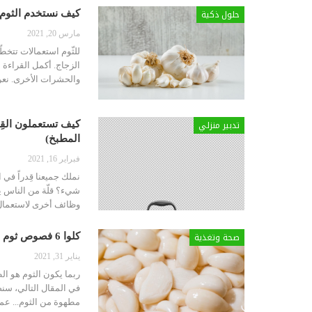
حلول ذكية
كيف نستخدم الثوم 
مارس 20, 2021
للثّوم استعمالات تتخ
والحشرات الأخرى. نع
تدبير منزلي
المطبخ)
فبراير 16, 2021
نملك جميعنا قِدراً في
شيء؟ قلّة من الناس ي
وظائف أخرى لاستعمال القدر 
صحة وتغذية
كلوا 6 فصوص ثوم مطهوة ولاحظوا ما سيحصل في جسمكم في ال 24 ساعة التالية…
يناير 31, 2021
ربما يكون الثوم هو ال
مطهوة من الثوم... عمل