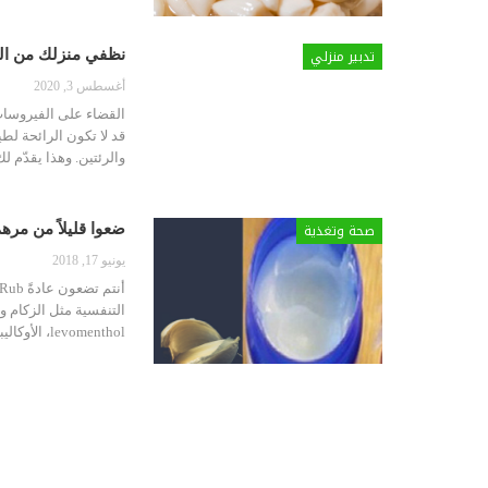
تدبير منزلي
نظفي منزلك من ال
أغسطس 3, 2020
القضاء على الفيروسا
قد لا تكون الرائحة لط
والرئتين. وهذا يقدّم ل
صحة وتغذية
ضعوا قليلاً من مرهم Vicks على فص ثوم… لن تصدقوا النت
يونيو 17, 2018
التنفسية مثل الزكام وا
levomenthol، الأوكاليبتوس والثيمول، وهي كلها مواد فعالة في…