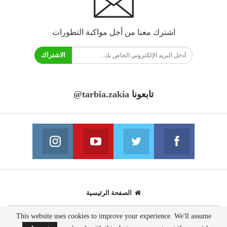
اشترك معنا من أجل مواكبة التطورات
الاشتراك
تابعونا
@tarbia.zakia
فايسبوك
تويتر
يوتيوب
انستغرام
انضم الينا
انضم الينا
انضم الينا
انضم الينا
الصفحة الرئيسية
This website uses cookies to improve your experience. We'll assume
© 2020 - جميع الحقوق محفوظة.