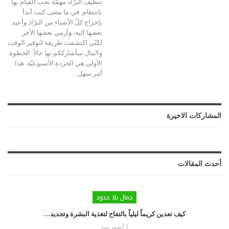
تنظيف البرّاد مهمّة يجب القيام بها
بانتظام. في ما مضى كنت أبدأ
بإخراج كلّ الأشياء من البرّاد وأعيد
بعضها إليه، وأرمي بعضها الآخر.
لكنّي اكتشفت طريقة لتوفير الوقت
والمال سأشارككم بها حالاً.
الخطوة
الأولى هي الجردة الأسبوعيّة. هذا
أمر سهل
…
المشاركات الاخيرة
أحدث المقالات
جمال بلا حدود
كيف تعدين كريماً ليلياً بالتفاح لتغذية البشرة وتجديد…
3 أشهر منذ