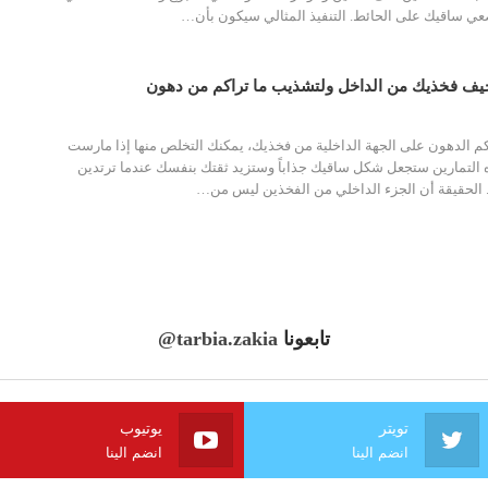
 ساقيك على الحائط. التنفيذ المثالي سيكون بأن…
حيف فخذيك من الداخل ولتشذيب ما تراكم من دهون
اكم الدهون على الجهة الداخلية من فخذيك، يمكنك التخلص منها إذا مارست
 التمارين ستجعل شكل ساقيك جذاباً وستزيد ثقتك بنفسك عندما ترتدين
.. الحقيقة أن الجزء الداخلي من الفخذين ليس من…
تابعونا
@tarbia.zakia
تويتر
يوتيوب
انضم الينا
انضم الينا