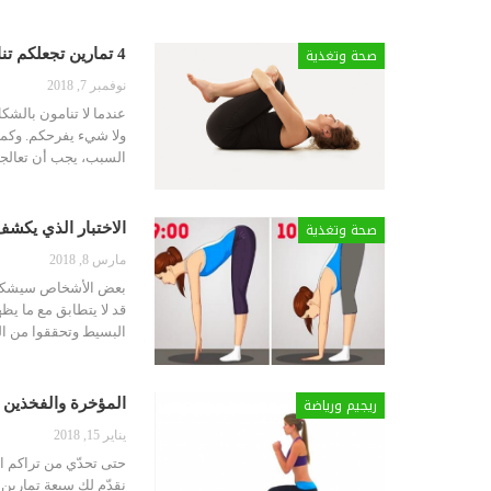
صحة وتغذية
4 تمارين تجعلكم تنامون كل الليل مثل طفل صغير !
نوفمبر 7, 2018
عندما لا تنامون بالشك
ولا شيء يفرحكم. وكما 
السبب، يجب أن تعالجو
صحة وتغذية
الاختبار الذي يك
مارس 8, 2018
بعض الأشخاص سيشككون 
قد لا يتطابق مع ما يظ
البسيط وتحققوا من الن
ريجيم ورياضة
المؤخرة والفخذين : 7 تمارين لرشاقة مذهلة في أسبوع 
يناير 15, 2018
حتى تحدّي من تراكم ا
نقدّم لك سبعة تماري