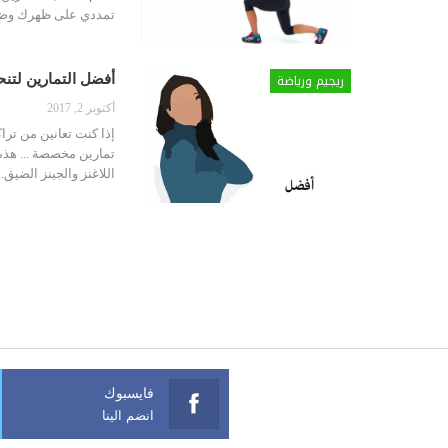
تمددي على ظهرك وضعي
ريجيم ورياضة
أفضل التمارين لتن
أكتوبر 2, 2017
إذا كنت تعانين من تر
تمارين مخصصة ... هذه
اللاغنز والجينز الضيق
فايسبوك
انضم الينا