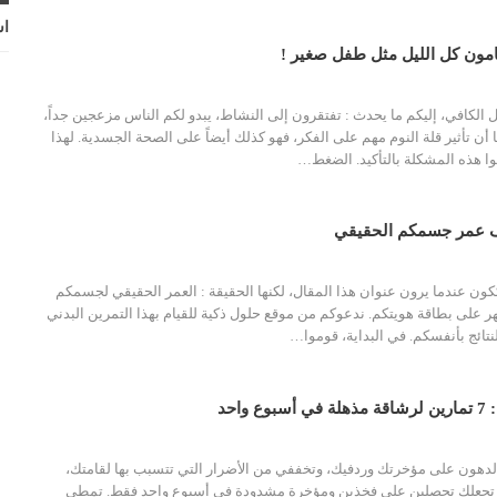
اش
ل الكافي، إليكم ما يحدث : تفتقرون إلى النشاط، يبدو لكم الناس مزعجين جداً،
أن تأثير قلة النوم مهم على الفكر، فهو كذلك أيضاً على الصحة الجسدية. لهذا
ا هذه المشكلة بالتأكيد. الضغط…
شف عمر جسمكم الحقيقي
عندما يرون عنوان هذا المقال، لكنها الحقيقة : العمر الحقيقي لجسمكم
هر على بطاقة هويتكم. ندعوكم من موقع حلول ذكية للقيام بهذا التمرين البدني
تائج بأنفسكم. في البداية، قوموا…
واحد
لدهون على مؤخرتك وردفيك، وتخففي من الأضرار التي تتسبب بها لقامتك،
ن تجعلك تحصلين على فخذين ومؤخرة مشدودة في أسبوع واحد فقط. تمطي