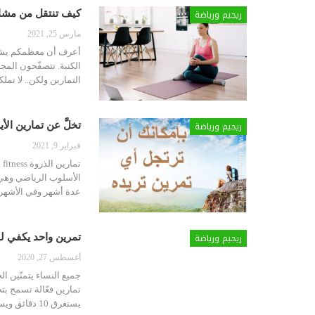
ريجيم ورياضة
كيف تنتقل من مشاهد
مارس 25, 2021
أعرف أن معظمكم يشبهن
الكنبة. تتصفّحون ال
التمارين ولكن.. لا تم
ريجيم ورياضة
تخلَّ عن تمارين الأي
فبراير 9, 2021
الأسلوب الرياضي وهي 
عدة أشهر وفي الأشهر 
ريجيم ورياضة
تمرين واحد يكفي للح
أغسطس 27, 2020
جميع النساء يتمنّين ا
تمارين فعّالة تسمح بت
يستغرق 10 دقائق ويسمح لكِ بالحصول على مؤخّرة صلبة جدًا.