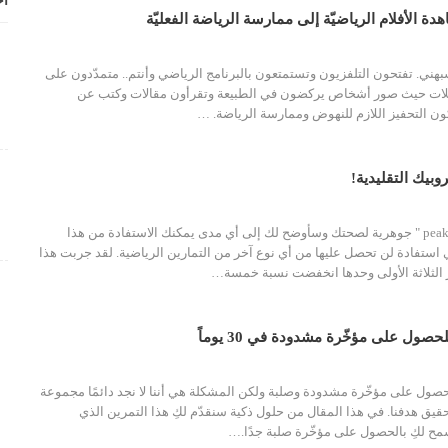
أح
ة الأفلام الرياضيّة إلى ممارسة الرياضة الفعليّة
ي. تفتحون التلفزيون وتستمتعون بالبرنامج الرياضي وأنتم.. متمدّدون على
مجلات حيث صور أشخاص يركضون في الطبيعة وتقرأون مقالات وكتب عن
لكون التحفيز اللازم للنهوض وممارسة الرياضة.
…
روبيك التقليدية!
تمارين الذروة peak fitness " جوهرية لصحتك وسأوضح لك إلى أي مدى يمكنك الاستفادة من هذا
استفادة لن تحصل عليها من أي نوع آخر من التمارين الرياضية.
لقد جربت هذا
الثلاثة الأولى وحدها انخفضت نسبة خمسة
…
صول على مؤخّرة مشدودة في 30 يوماً
لحصول على مؤخّرة مشدودة وصلبة ولكن المشكلة هي أننا لا نجد دائمًا مجموعة
حقيق هدفنا.
في هذا المقال من حلول ذكية سنقدّم لكِ هذا التمرين الذي
…