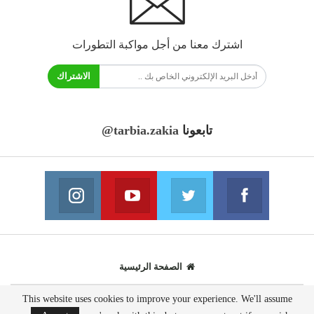
اشترك معنا من أجل مواكبة التطورات
الاشتراك
تابعونا
@tarbia.zakia
فايسبوك
تويتر
يوتيوب
انستغرام
انضم الينا
انضم الينا
انضم الينا
انضم الينا
الصفحة الرئيسية
This website uses cookies to improve your experience. We'll assume
© 2020 - جميع الحقوق محفوظة.