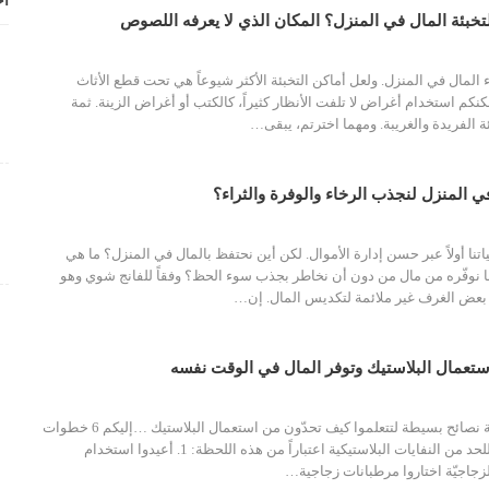
أح
خبئة المال في المنزل؟ المكان الذي لا يعرفه اللصوص
المال في المنزل. ولعل أماكن التخبئة الأكثر شيوعاً هي تحت قطع الأثاث
كم استخدام أغراض لا تلفت الأنظار كثيراً، كالكتب أو أغراض الزينة. ثمة
ة الفريدة والغريبة. ومهما اخترتم، يبقى
…
ي المنزل لنجذب الرخاء والوفرة والثراء؟
اتنا أولاً عبر حسن إدارة الأموال. لكن أين نحتفظ بالمال في المنزل؟ ما هي
 نوفّره من مال من دون أن نخاطر بجذب سوء الحظ؟ وفقاً للفانج شوي وهو
 بعض الغرف غير ملائمة لتكديس المال. إن
…
من حسن الحظ أنّ ثمة نصائح بسيطة لتتعلموا كيف تحدّون من استعمال البلاستيك …إليكم 6 خطوات
حد من النفايات البلاستيكية اعتباراً من هذه اللحظة:
1. أعيدوا استخدام
زجاجيّة
اختاروا مرطبانات زجاجية
…