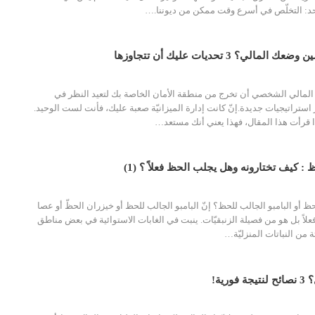
 التخلّص في أسرع وقت ممكن من ديوننا.
…
ي؟ 3 تحديات عليك أن تتجاوزها
مالي الشخصي أن تخرج من منطقة الأمان الخاصة بك لتعيد النظر في
 استراتيجيات جديدة.إنّ كانت إدارة الميزانيّة صعبة عليك، فأنت لست الوحيد.
ذا قرأت هذا المقال، فهذا يعني أنك مستعد
…
 : كيف تختارونه وهل يجلب الحظ فعلاً ؟ (1)
ظ أو البامبو الجالب للحظ؟
إنّ البامبو الجالب للحظ أو خيزران الحظّ أو عصا
ً بل هو من فصيلة الزنبقيّات. ينبت في الغابات الاستوائية في بعض مناطق
 من النباتات المنزليّة
…
رية!