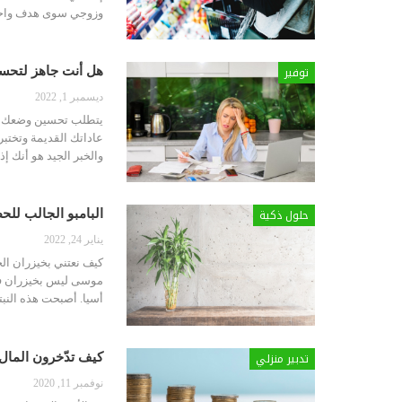
وزوجي سوى هدف واحد:
توفير
هل أنت جاهز لتحسين وضعك المال
ديسمبر 1, 2022
يتطلب تحسين وضعك ال
عاداتك القديمة وتختبر
والخبر الجيد هو أنك إ
حلول ذكية
البامبو الجالب للحظ
يناير 24, 2022
كيف نعتني بخيزران الح
موسى ليس بخيزران فعلا
أسيا. أصبحت هذه النبتة
تدبير منزلي
كيف تدّخرون المال؟ 3 نصائح لنتيجة فو
نوفمبر 11, 2020