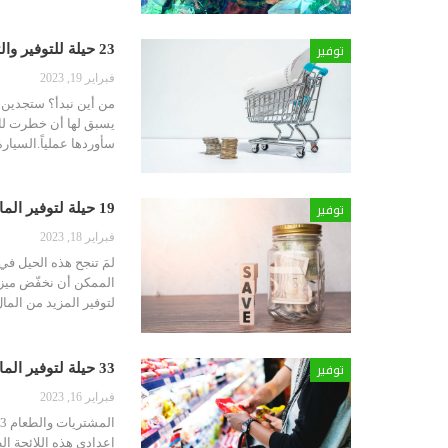
توفير
23 حيلة للتوفير والتدبير وإدارة ميزانيتكم…ستلاحظون الفرق سريعاً ! (3)
فبراير 19, 2023
من أين نبدأ؟
ستجدين با
يسبق لها أن خطرت لك. ل
سأوردها عملياً.السيارة
توفير
19 حيلة لتوفير المال في التنظيف والترتيب والعناية بنفسك وبالأطفال (2)
فبراير 18, 2023
لمَ تنجح هذه الحيل في
الممكن أن نخفّض ميزان
لتوفير المزيد من الما
توفير
33 حيلة لتوفير المال يومياً في المشتريات والطعام (1)
فبراير 16, 2023
المشتريات والطعام 33 حيلة للتوفير لماذا تنجح هذه الحيل؟
إعدادي هذه اللائحة ال