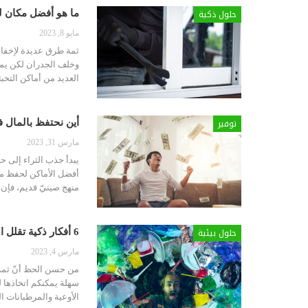
حلول ذكية
ما هو أفضل مكان لت
مايو 8, 2023
ثمة طرق عديدة لإخفاء 
وخلف الجدران لكن يمكن
العديد من أماكن التخبئ
توفير
أين نحتفظ بالمال ف
مارس 31, 2023
يبدأ جذب الثراء إلى حي
أفضل الأماكن لحفظ ما
منهج صينيّ قديم، فإن
حلول بيئية
6 أفكار ذكية تقلل استعمال البلاستيك وتوفر المال في الوقت نفسه
مارس 4, 2023
سهلة يمكنكم اتخاذها لل
الأوعية والمرطبانات ال