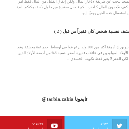
جميعنا نبحث عن طريقة لادّخار المال. ولكن إنفاق القليل من المال فقط أمر
كيف تدّخرون المال ؟ اخترنا لكم 3 حيل صغيرة من حلول ذكية يمكنكم البدء
 استعمال هذه الحيل يوميًا. إنها
…
درس علماء من مدينة نيويورك أدمغة أكثر من 100 ولد ترعرعوا في أوساط اجتماعية مختلفة. وقد
لاحظوا أن حجم أدمغة الأولاد المولودين في عائلات فقيرة أصغر بنسبة 6% من أدمغة الأولاد الذين
لكن الفقر لا يغير فقط تكويننا الجسدي
…
تابعونا
@tarbia.zakia
تويتر
يوتيوب
انضم الينا
انضم الينا