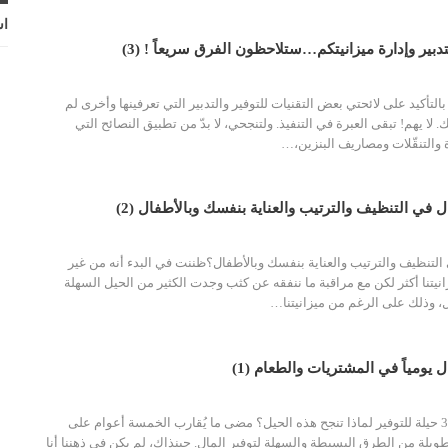
اش
لتأكيد على لائحتي بعض التقنيات للتوفير والتدبير التي تعرفينها وأخرى لم
ا يهم! تبقى العبرة في التنفيذ. ولتنجحي، لا بدّ من تطبيق النصائح التي
 والتنقّلات ومصاريف البنزين،
…
 التنظيف والترتيب والعناية بنفسك وبالأطفال؟ظننت في البدء أنه من غير
يتنا أكثر لكن مع مراقبة ما ننفقه عن كثب وجدت الكثير من الحيل السهلة
ل، وذلك على الرغم من ميزانيتنا
…
مضى ما يُقارب الخمسة أعوام على
طويلة من الطرق البسيطة والسهلة لتوفير المال. حينذاك، لم يكن في ذهننا أنا