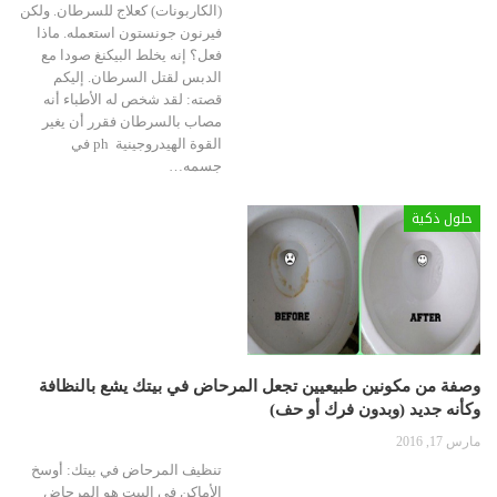
(الكاربونات) كعلاج للسرطان. ولكن
فيرنون جونستون استعمله. ماذا
فعل؟ إنه يخلط البيكنغ صودا مع
الدبس لقتل السرطان. إليكم
قصته: لقد شخص له الأطباء أنه
مصاب بالسرطان فقرر أن يغير
القوة الهيدروجينية ph في
جسمه…
حلول ذكية
وصفة من مكونين طبيعيين تجعل المرحاض في بيتك يشع بالنظافة
وكأنه جديد (وبدون فرك أو حف)
مارس 17, 2016
تنظيف المرحاض في بيتك: أوسخ
الأماكن في البيت هو المرحاض