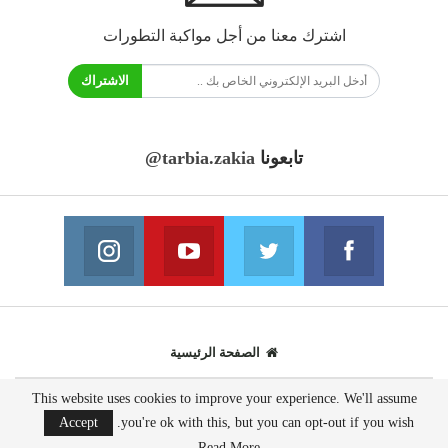
اشترك معنا من أجل مواكبة التطورات
الاشتراك
تابعونا
@tarbia.zakia
فايسبوك
تويتر
يوتيوب
انستغرام
انضم الينا
انضم الينا
انضم الينا
انضم الينا
الصفحة الرئيسية
This website uses cookies to improve your experience. We'll assume
© 2020 - جميع الحقوق محفوظة.
Accept
you're ok with this, but you can opt-out if you wish.
تصميم مواقع انترنت:
AppsOnTime
Read More