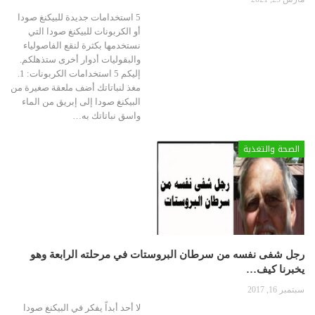
5 استخدامات جديدة للبيكنغ صودا
أو الكربونات للبيكنغ صودا التي
نستخدمها بكثرة لنقع الفاصولياء
والبقوليات أدوار أخرى ستذهلكم.
إليكم 5 استخدامات الكربونات: 1.
مغذ لنباتاتك أضف ملعقة صغيرة من
البيكنغ صودا إلى إبريق من الماء
واسق نباتاتك به…
الصحة والتغذية
رجل شفى نفسه من سرطان البروستات في مرحلته الرابعة وهو
يخبرنا كيف…
سبتمبر 16, 2017
لا أحد أبداً يفكر في البيكنغ صودا