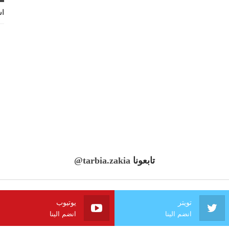
اش
تابعونا
@tarbia.zakia
تويتر
يوتيوب
انضم الينا
انضم الينا