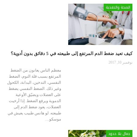
الصحة والتغذية
كيف تعيد ضغط الدم المرتفع إلى طبيعته في 5 دقائق بدون أدوية؟
نوفمبر 10, 2017
معظم الناس يعانون من الضغط
المرتفع بسبب قلة النوم، الضغط
النفسي، التدخين، البدانة، الكحول
وغير ذلك. الضغط النفسي يضغط
على العضلات ويضيّق الأوعية
الدموية ويرفع الضغط. إذا أرخيت
العضلات، يعود ضغط الدم إلى
طبيعته. لو هانس طبيب يعيش في
موسكو…
جمال بلا حدود