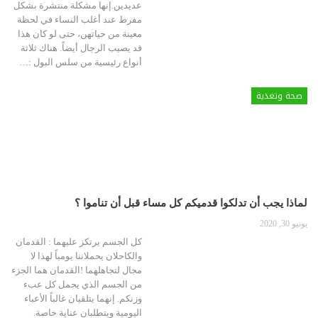
عديدين.إنها مشكلة منتشرة بشكل
مفرط عند أغلب النساء في لحظة
معينة من حياتهن، حتى لو كان هذا
قد يصيب الرجال أيضاً.
هناك ثلاثة
أنواع رئيسية من سلس البول :
…
صحة وتغذية
لماذا يجب أن تدلكوا قدميكم كل مساء قبل أن تناموا ؟
يونيو 30, 2020
كل الجسم يرتكز عليهما : القدمان
والكاحلان يحملاننا يومياً لهذا لا
مجال لتجاهلهما !القدمان هما الجزء
من الجسم الذي يحمل كل عبء
وزنكم. إنهما يتلقيان غالباً الأعباء
اليومية ويتطلبان عناية خاصة.