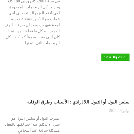
في سنة 2001، كان وزني 180 كلغ.
وجربت كل الريجيمات الموجودة
لكي أفقد الوزن الزائد، حتى أنني
عملت مع الدكتور Atkins نفسه
لمدة شهرين، وبعد أن صرفت ألوف
الدولارات، كل ما قطفته من نتيجة
كان أنني بقيت سميناً كما كنت. كل
الريجيمات التي اتبعتها…
الصحة والتغذية
سلس البول أو التبول اللا إرادي : الأسباب وطرق الوقاية
يوليو 14, 2020
تسرب البول أو سلس البول هو
شيء لا يتكلم عنه أحد، لكنها بالفعل
مشكلة شائعة عند أشخاصٍ