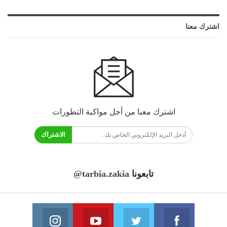
اشترك معنا
اشترك معنا من أجل مواكبة التطورات
الاشتراك
تابعونا
@tarbia.zakia
فايسبوك
تويتر
يوتيوب
انستغرام
انضم الينا
انضم الينا
انضم الينا
انضم الينا